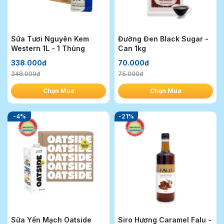
Sữa Tươi Nguyên Kem
Đường Đen Black Sugar -
Western 1L - 1 Thùng
Can 1kg
338.000đ
70.000đ
348.000đ
75.000đ
Chọn Mua
Chọn Mua
-4%
-21%
Sữa Yến Mạch Oatside
Siro Hương Caramel Falu -