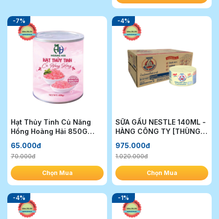
-7%
-4%
Hạt Thủy Tinh Củ Năng
SỮA GẤU NESTLE 140ML -
Hồng Hoàng Hải 850G
HÀNG CÔNG TY [THÙNG
(Mua 1 thùng giảm 4k/lon)
96 HỘP]
65.000đ
975.000đ
70.000đ
1.020.000đ
Chọn Mua
Chọn Mua
-4%
-1%