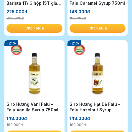
Barista 1T/ 6 hộp (5T giảm
Falu Caramel Syrup 750ml
10k/1T)
225.000đ
148.000đ
235.000đ
188.000đ
Chọn Mua
Chọn Mua
-21%
-21%
Siro Hương Vani Falu -
Siro Hương Hạt Dẻ Falu -
Falu Vanilla Syrup 750ml
Falu Hazelnut Syrup
750ml
148.000đ
148.000đ
188.000đ
188.000đ