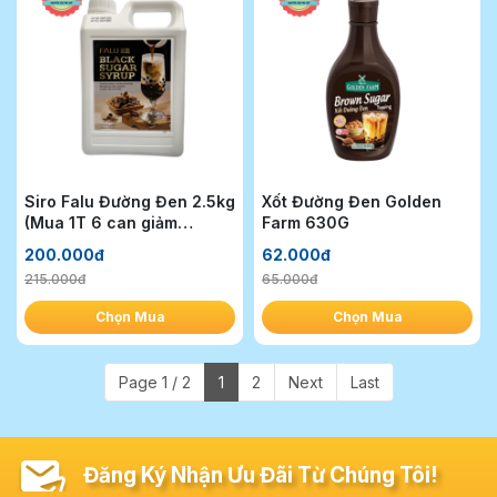
Siro Falu Đường Đen 2.5kg
Xốt Đường Đen Golden
(Mua 1T 6 can giảm
Farm 630G
5k/can)
200.000đ
62.000đ
215.000đ
65.000đ
Chọn Mua
Chọn Mua
Page 1 / 2
1
2
Next
Last
Đăng Ký Nhận Ưu Đãi Từ Chúng Tôi!