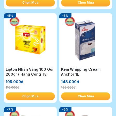
Chọn Mua
Chọn Mua
-5%
-5%
Lipton Nhãn Vàng 100 Gói
Kem Whipping Cream
200gr ( Hàng Công Ty)
Anchor 1L
105.000đ
148.000đ
110.000đ
155.000đ
Chọn Mua
Chọn Mua
-7%
-5%