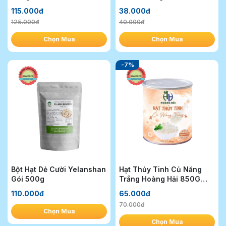
115.000đ
38.000đ
125.000đ
40.000đ
Chọn Mua
Chọn Mua
-7%
Bột Hạt Dẻ Cười Yelanshan
Hạt Thủy Tinh Củ Năng
Gói 500g
Trắng Hoàng Hải 850G
(Mua 1 thùng giảm 4k/lon)
110.000đ
65.000đ
70.000đ
Chọn Mua
Chọn Mua