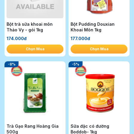
Bột trà sữa khoai môn
Bột Pudding Douxian
Thảo Vy - gói 1kg
Khoai Môn 1kg
174.000đ
177.000đ
Chọn Mua
Chọn Mua
-8%
-5%
Trà Gạo Rang Hoàng Gia
Sữa đặc có đường
500g
Boddob- 1kg