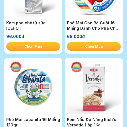
Kem pha chế từ sữa
Phô Mai Con Bò Cười 16
ICEHOT
Miếng Dành Cho Pha Chế
224gr
96.000đ
68.000đ
Chọn Mua
Chọn Mua
Phô Mai Labanita 16 Miếng
Kem Nấu Đa Năng Rich's
120gr
Versatie Hộp 1Kg