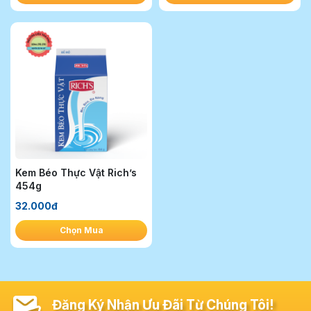
Kem Béo Thực Vật Rich’s
454g
32.000đ
Chọn Mua
Đăng Ký Nhận Ưu Đãi Từ Chúng Tôi!