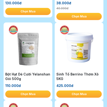
130.000đ
38.000đ
40.000đ
Chọn Mua
Chọn Mua
Bột Hạt Dẻ Cười Yelanshan
Sinh Tố Berrino Thơm Xô
Gói 500g
5KG
110.000đ
425.000đ
Chọn Mua
Chọn Mua