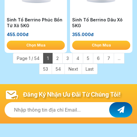
Sinh Tố Berrino Phúc Bồn
Sinh Tố Berrino Dâu Xô
Tử Xô 5KG
5KG
455.000đ
355.000đ
Chọn Mua
Chọn Mua
Page 1 / 54
1
2
3
4
5
6
7
...
53
54
Next
Last
Đăng Ký Nhận Ưu Đãi Từ Chúng Tôi!
Nhập thông tin địa chỉ Email...