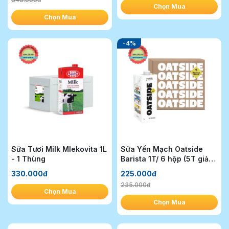
Chọn Mua
Chọn Mua
-4%
Sữa Tươi Milk Mlekovita 1L
Sữa Yến Mạch Oatside
- 1 Thùng
Barista 1T/ 6 hộp (5T giảm
10k/1T)
330.000đ
225.000đ
235.000đ
Chọn Mua
Chọn Mua