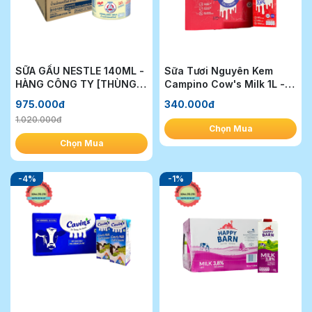
SỮA GẤU NESTLE 140ML -
Sữa Tươi Nguyên Kem
HÀNG CÔNG TY [THÙNG
Campino Cow's Milk 1L - 1
96 HỘP]
Thùng
975.000đ
340.000đ
1.020.000đ
Chọn Mua
Chọn Mua
-4%
-1%