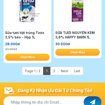
Sữa tươi tiệt trùng Tinto
SỮA TƯƠI NGUYÊN KEM
3,5% béo – Hộp 1L
3,8% HAPPY BARN 1L
28.000đ
30.000đ
29.000đ
Chọn Mua
Chọn Mua
Page 1 / 2
1
2
Next
Last
Đăng Ký Nhận Ưu Đãi Từ Chúng Tôi!
Nhập thông tin địa chỉ Email...