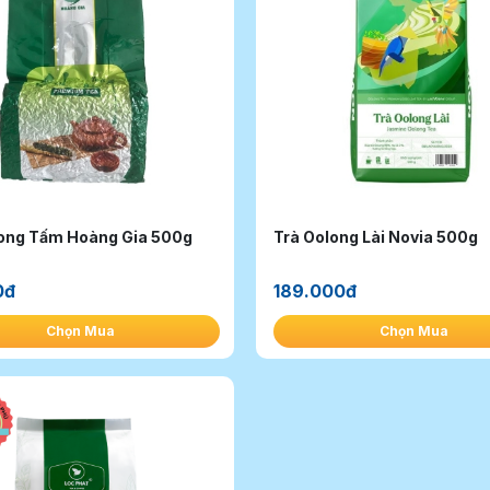
long Tấm Hoàng Gia 500g
Trà Oolong Lài Novia 500g
0đ
189.000đ
Chọn Mua
Chọn Mua