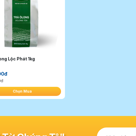
ong Lộc Phát 1kg
00đ
0đ
Chọn Mua