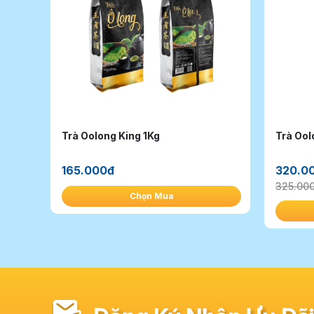
Trà Oolong King 1Kg
Trà Ool
165.000đ
320.0
325.00
Chọn Mua