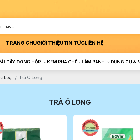
TRANG CHỦ
GIỚI THIỆU
TIN TỨC
LIÊN HỆ
RÁI CÂY ĐÓNG HỘP
KEM PHA CHẾ - LÀM BÁNH
DỤNG CỤ & 
c Loại
Trà Ô Long
TRÀ Ô LONG