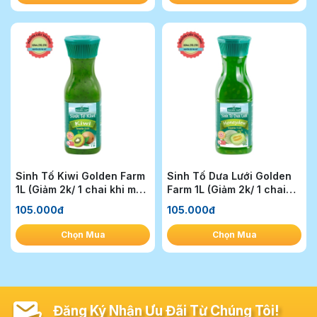
Sinh Tố Kiwi Golden Farm
Sinh Tố Dưa Lưới Golden
1L (Giảm 2k/ 1 chai khi mua
Farm 1L (Giảm 2k/ 1 chai
1T)
khi mua 1T)
105.000đ
105.000đ
Chọn Mua
Chọn Mua
Đăng Ký Nhận Ưu Đãi Từ Chúng Tôi!