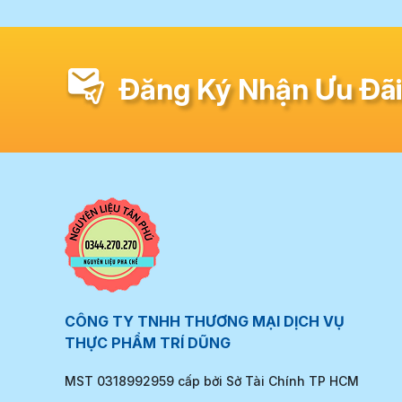
Đăng Ký Nhận Ưu Đãi
CÔNG TY TNHH THƯƠNG MẠI DỊCH VỤ
THỰC PHẨM TRÍ DŨNG
MST 0318992959 cấp bởi Sở Tài Chính TP HCM