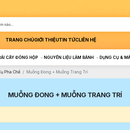
TRANG CHỦ
GIỚI THIỆU
TIN TỨC
LIÊN HỆ
RÁI CÂY ĐÓNG HỘP
NGUYÊN LIỆU LÀM BÁNH
DỤNG CỤ & M
Cụ Pha Chế
Muỗng Đong + Muỗng Trang Trí
MUỖNG ĐONG + MUỖNG TRANG TRÍ