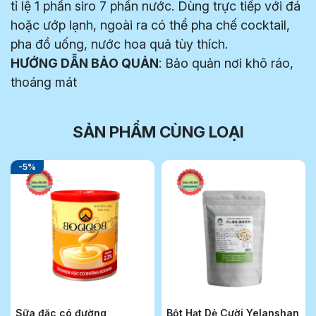
tỉ lệ 1 phần siro 7 phần nước. Dùng trực tiếp với đá
hoặc ướp lạnh, ngoài ra có thể pha chế cocktail,
pha đồ uống, nước hoa quả tùy thích.
HƯỚNG DẪN BẢO QUẢN
: Bảo quản nơi khô ráo,
thoáng mát
SẢN PHẨM CÙNG LOẠI
-5%
Sữa đặc có đường
Bột Hạt Dẻ Cười Yelanshan