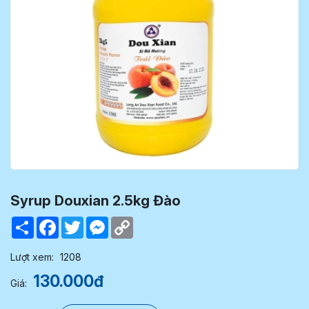
Syrup Douxian 2.5kg Đào
Share
Facebook
Twitter
Messenger
Copy
Link
Lượt xem:
1208
130.000đ
Giá: