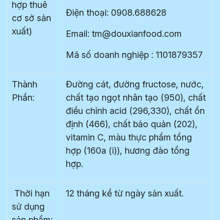
hợp thuê
Điện thoại: 0908.688628
cơ sở sản
xuất)
Email: tm@douxianfood.com
Mã số doanh nghiệp : 1101879357
Thành
Đường cát, đường fructose, nước,
Phần:
chất tạo ngọt nhân tạo (950), chất
điều chỉnh acid (296,330), chất ổn
định (466), chất bảo quản (202),
vitamin C, màu thực phẩm tổng
hợp (160a (i)), hương đào tổng
hợp.
Thời hạn
12 tháng kể từ ngày sản xuất.
sử dụng
sản phẩm: