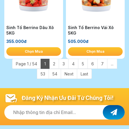
Sinh Tố Berrino Dâu Xô
Sinh Tố Berrino Vải Xô
5KG
5KG
355.000đ
505.000đ
Chọn Mua
Chọn Mua
Page 1 / 54
1
2
3
4
5
6
7
...
53
54
Next
Last
Đăng Ký Nhận Ưu Đãi Từ Chúng Tôi!
Nhập thông tin địa chỉ Email...