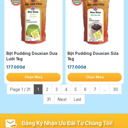
Bột Pudding Douxian Dưa
Bột Pudding Douxian Sữa
Lưới 1kg
1kg
177.000đ
177.000đ
Chọn Mua
Chọn Mua
Page 1 / 31
1
2
3
4
5
6
7
...
30
31
Next
Last
Đăng Ký Nhận Ưu Đãi Từ Chúng Tôi!