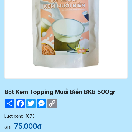
Bột Kem Topping Muối Biển BKB 500gr
Share
Facebook
Twitter
Messenger
Copy
Link
Lượt xem:
1673
75.000đ
Giá: