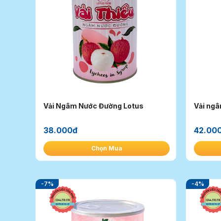
Vải Ngâm Nước Đường Lotus
Vải ngâ
38.000đ
42.00
Chọn Mua
-7%
-4%