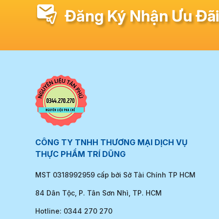
Đăng Ký Nhận Ưu Đãi
CÔNG TY TNHH THƯƠNG MẠI DỊCH VỤ
THỰC PHẨM TRÍ DŨNG
MST 0318992959 cấp bởi Sở Tài Chính TP HCM
84 Dân Tộc, P. Tân Sơn Nhì, TP. HCM
Hotline: 0344 270 270