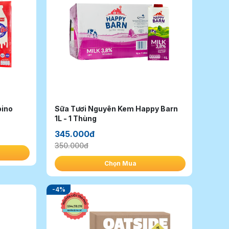
pino
Sữa Tươi Nguyên Kem Happy Barn
1L - 1 Thùng
345.000đ
350.000đ
Chọn Mua
-4%