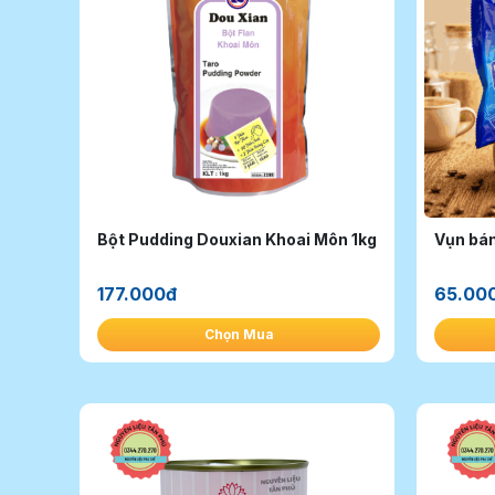
Bột Pudding Douxian Khoai Môn 1kg
Vụn bá
177.000đ
65.00
Chọn Mua