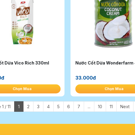
t Dừa Vico Rich 330ml
Nước Cốt Dừa Wonderfarm
0đ
33.000đ
Chọn Mua
Chọn Mua
1 / 11
1
2
3
4
5
6
7
...
10
11
Next