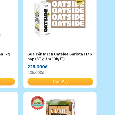
ack Sugar - Can 1kg
Sữa Yến Mạch Oatside Barista 1T/ 6
hộp (5T giảm 10k/1T)
225.000đ
235.000đ
Chọn Mua