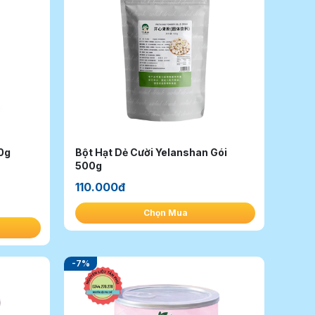
0g
Bột Hạt Dẻ Cười Yelanshan Gói
500g
110.000đ
Chọn Mua
-7%