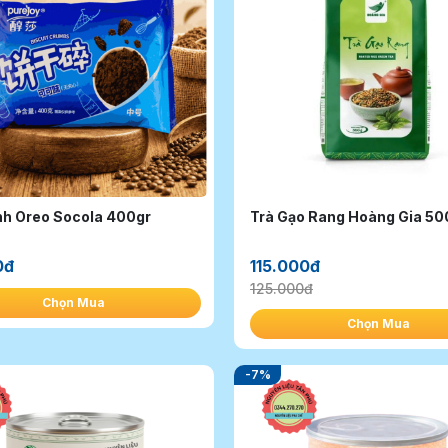
nh Oreo Socola 400gr
Trà Gạo Rang Hoàng Gia 50
0đ
115.000đ
125.000đ
Chọn Mua
Chọn Mua
-7%