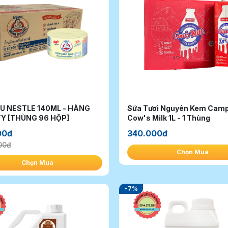
U NESTLE 140ML - HÀNG
Sữa Tươi Nguyên Kem Cam
CÔNG TY [THÙNG 96 HỘP]
Cow's Milk 1L - 1 Thùng
00đ
340.000đ
00đ
Chọn Mua
Chọn Mua
-7%