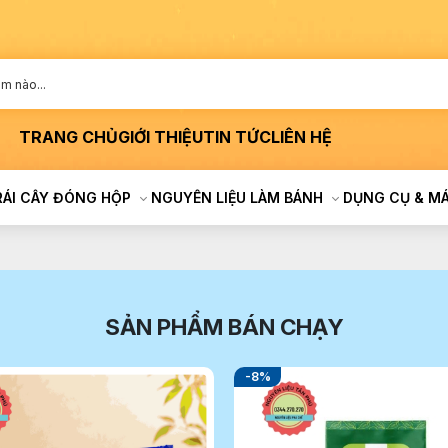
TRANG CHỦ
GIỚI THIỆU
TIN TỨC
LIÊN HỆ
RÁI CÂY ĐÓNG HỘP
NGUYÊN LIỆU LÀM BÁNH
DỤNG CỤ & M
SẢN PHẨM BÁN CHẠY
-8%