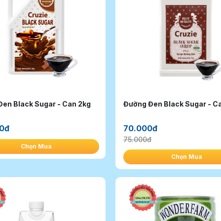
en Black Sugar - Can 2kg
Đường Đen Bl
00đ
70.000đ
75.000đ
Chọn Mua
Chọn Mua