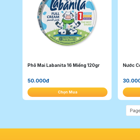
Phô Mai Labanita 16 Miếng 120gr
Nước Cố
50.000đ
30.00
Chọn Mua
Page 