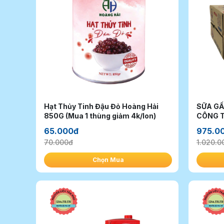
Hạt Thủy Tinh Đậu Đỏ Hoàng Hải
SỮA GẤ
850G (Mua 1 thùng giảm 4k/lon)
65.000đ
975.0
70.000đ
1.020.0
Chọn Mua