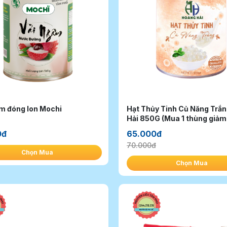
m đóng lon Mochi
Hạt Thủy Tinh Củ Năng Trắ
0đ
65.000đ
70.000đ
Chọn Mua
Chọn Mua